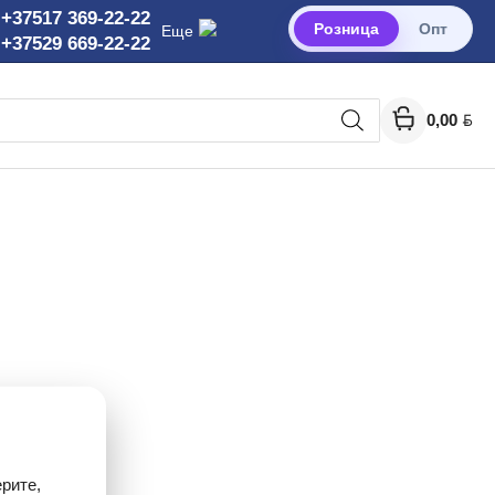
+37517 369-22-22
Розница
Опт
Еще
+37529 669-22-22
BYN
0,00
рите,