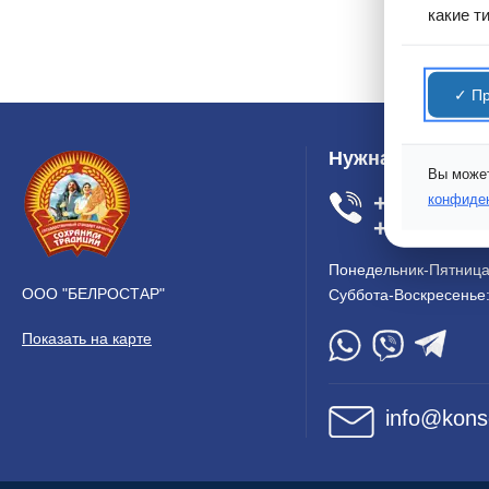
какие т
✓ Пр
Нужна помощь?
Вы может
+37517 36
конфиде
+37529 66
Понедельник-Пятница:
ООО "БЕЛРОСТАР"
Суббота-Воскресенье
Показать на карте
info@kons