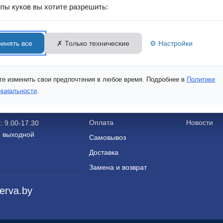
ипы куков вы хотите разрешить:
физическое лицо?
Можно выбрать сейчас или оставить режим
физического лица по умолчанию.
инять все
✗ Только технические
⚙ Настройки
Розница
Опт
Покупателю
О нас
е изменить свои предпочтения в любое время. Подробнее в
Политике
9-22-22
нциальности
.
Адрес магазина
О магазин
9-22-22
Как сделать заказ
Каталог то
Оплата
Новости
 9.00-17.30
: выходной
Самовывоз
Доставка
Замена и возврат
erva.by