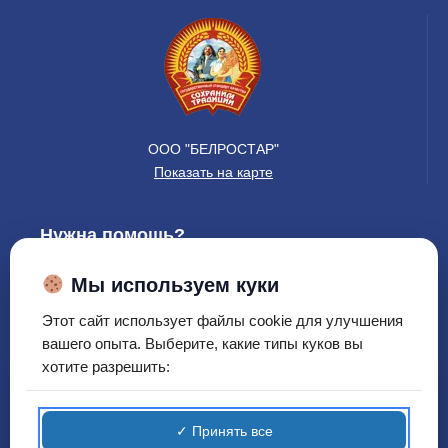
ООО "БЕЛРОСТАР"
Показать на карте
Нужна помощь?
+37517 369-22-22
Мы используем куки
+37529 669-22-22
Этот сайт использует файлы cookie для улучшения
Понедельник-Пятница: 9.00-17.30
вашего опыта. Выберите, какие типы куков вы
Суббота-Воскресенье: выходной
хотите разрешить:
Вы юридическое или
физическое лицо?
Можно выбрать сейчас или оставить режим
✓ Принять все