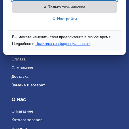
физического лица по умолчанию.
info@konserva.by
✗ Только технические
Розница
Опт
⚙ Настройки
Покупателю
Вы можете изменить свои предпочтения в любое время.
Адрес магазина
Подробнее в
Политике конфиденциальности
.
Как сделать заказ
Оплата
Самовывоз
Доставка
Замена и возврат
О нас
О магазине
Каталог товаров
Новости