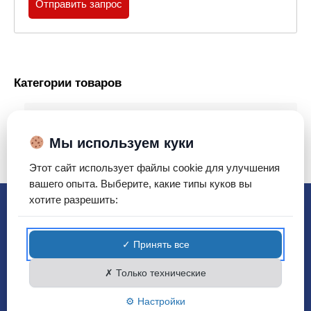
Отправить запрос
Категории товаров
Консервы рыбные
Мы используем куки
Консервы мясные
Этот сайт использует файлы cookie для улучшения
вашего опыта. Выберите, какие типы куков вы
хотите разрешить:
Вы юридическое или
физическое лицо?
Можно выбрать сейчас или оставить режим
✓ Принять все
физического лица по умолчанию.
✗ Только технические
Розница
Опт
⚙ Настройки
ООО "БЕЛРОСТАР"