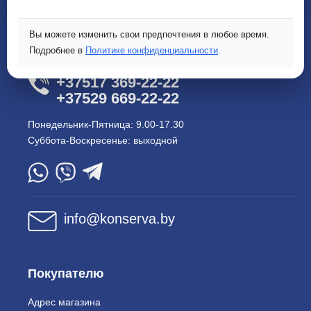
Показать на карте
Вы можете изменить свои предпочтения в любое время.
Подробнее в
Политике конфиденциальности
.
Нужна помощь?
+37517 369-22-22
+37529 669-22-22
Понедельник-Пятница: 9.00-17.30
Суббота-Воскресенье: выходной
info@konserva.by
Покупателю
Адрес магазина