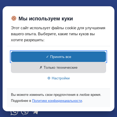
Мы используем куки
Этот сайт использует файлы cookie для улучшения
вашего опыта. Выберите, какие типы куков вы
хотите разрешить:
Вы юридическое или
ООО "БЕЛРОСТАР"
физическое лицо?
Показать на карте
Можно выбрать сейчас или оставить режим
✓ Принять все
физического лица по умолчанию.
Нужна помощь?
✗ Только технические
Розница
Опт
+37517 369-22-22
⚙ Настройки
+37529 669-22-22
Понедельник-Пятница: 9.00-17.30
Вы можете изменить свои предпочтения в любое время.
Суббота-Воскресенье: выходной
Подробнее в
Политике конфиденциальности
.