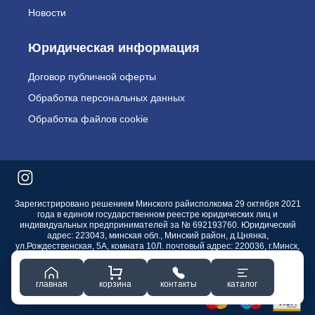
Новости
Юридическая информация
Договор публичной оферты
Обработка персональных данных
Обработка файлов cookie
Зарегистрировано решением Минского райисполкома 29 октября 2021
года в едином государственном реестре юридических лиц и
индивидуальных предпринимателей за № 692193760. Юридический
адрес: 223043, минская обл., Минский район, д.Цнянка,
ул.Рождественская, 5А, комната 10Л. почтовый адрес: 220036, г.Минск,
а/я 84. Расчетный счет р/с BY19ALFA30122В09850010270000 (BYN) в
ЗАО «АЛЬФА-БАНК», 220013, г.Минск, ул.Сурганова, 43-47, БИК
ALFABY2X
главная
корзина
контакты
каталог