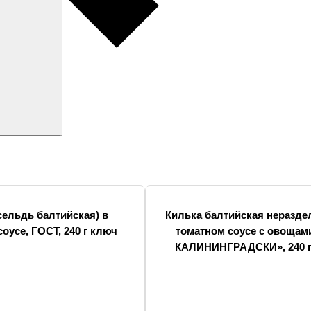
сельдь балтийская) в
Килька балтийская неразде
оусе, ГОСТ, 240 г ключ
томатном соусе с овощам
КАЛИНИНГРАДСКИ», 240 г