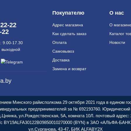
Покупателю
О нас
-22-22
Адрес магазина
О магазин
-22
Как сделать заказ
Каталог то
Оплата
Новости
 9.00-17.30
: выходной
Самовывоз
Доставка
Замена и возврат
a.by
нием Минского райисполкома 29 октября 2021 года в едином г
ивидуальных предпринимателей за № 692193760. Юридический 
.Цнянка, ул.Рождественская, 5А, комната 10Л. почтовый адрес: 2
/с BY19ALFA30122В09850010270000 (BYN) в ЗАО «АЛЬФА-БАНК»,
ул.Сурганова, 43-47, БИК ALFABY2X