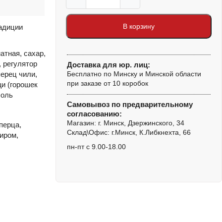
Количество
товара
Килька
В корзину
адиции
балтийская
неразделанная
атная, сахар,
в
, регулятор
Доставка для юр. лиц:
остром
перец чили,
Бесплатно по Минску и Минской области
соусе
при заказе от 10 коробок
щи (горошек
ПО-
соль
ГАНЗЕЙСКИ,
Самовывоз по предварительному
согласованию:
240
Магазин: г. Минск, Дзержинского, 34
перца,
г,
Склад\Офис: г.Минск, К.Либкнехта, 66
иром,
ключ
пн-пт с 9.00-18.00